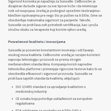
Sigurnost korisnika je najvažnija za Suisselle. Cellbooster je
dizajniran da bude siguran za sve tipove kože i da minimizuje
rizik od nuspojava. Uređaj je podvrgnut opsežnim testiranjima i
kliničkim ispitivanjima pre nego što je pušten na tržište, čime se
obezbeđuje maksimalna sigurnost za pacijente. Takođe,
Suisselle se pridržava svih potrebnih sertifikacija, kao i pruža
stručnu obuku za terapeute koji koriste njihov uređaj.
Posvećenost kvalitetu i inovacijama
Suisselle je posvećen konstantnom inoviranju i održavanju
visokog nivoa kvaliteta. Cellbooster uređaj je razvijen koristeći
najnoviju tehnologiju i proizvodi se prema strogim
međunarodnim standardima. Kompanija koristi napredne
tehnološke platforme i primenjuje rigorozne testove kako bi se
obezbedila efikasnost i sigurnost proizvoda. Suisselle se
pridržava najviših standarda kvaliteta, uključujući:
ISO 13485 standard za upravljanje kvalitetom u
medicinskoj industriji
CE oznaku koja potvrđuje usklađenost sa evropskim
regulativama
FDA odobrenje za upotrebu na tržištu SAD-a