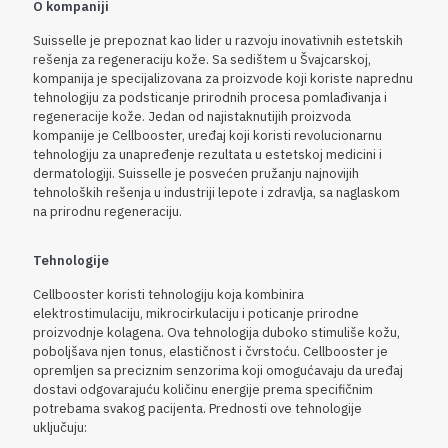
O kompaniji
Suisselle je prepoznat kao lider u razvoju inovativnih estetskih
rešenja za regeneraciju kože. Sa sedištem u Švajcarskoj,
kompanija je specijalizovana za proizvode koji koriste naprednu
tehnologiju za podsticanje prirodnih procesa pomlađivanja i
regeneracije kože. Jedan od najistaknutijih proizvoda
kompanije je Cellbooster, uređaj koji koristi revolucionarnu
tehnologiju za unapređenje rezultata u estetskoj medicini i
dermatologiji. Suisselle je posvećen pružanju najnovijih
tehnoloških rešenja u industriji lepote i zdravlja, sa naglaskom
na prirodnu regeneraciju.
Tehnologije
Cellbooster koristi tehnologiju koja kombinira
elektrostimulaciju, mikrocirkulaciju i poticanje prirodne
proizvodnje kolagena. Ova tehnologija duboko stimuliše kožu,
poboljšava njen tonus, elastičnost i čvrstoću. Cellbooster je
opremljen sa preciznim senzorima koji omogućavaju da uređaj
dostavi odgovarajuću količinu energije prema specifičnim
potrebama svakog pacijenta. Prednosti ove tehnologije
uključuju: