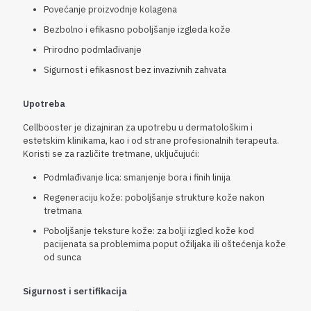
Povećanje proizvodnje kolagena
Bezbolno i efikasno poboljšanje izgleda kože
Prirodno podmlađivanje
Sigurnost i efikasnost bez invazivnih zahvata
Upotreba
Cellbooster je dizajniran za upotrebu u dermatološkim i
estetskim klinikama, kao i od strane profesionalnih terapeuta.
Koristi se za različite tretmane, uključujući:
Podmlađivanje lica: smanjenje bora i finih linija
Regeneraciju kože: poboljšanje strukture kože nakon
tretmana
Poboljšanje teksture kože: za bolji izgled kože kod
pacijenata sa problemima poput ožiljaka ili oštećenja kože
od sunca
Sigurnost i sertifikacija